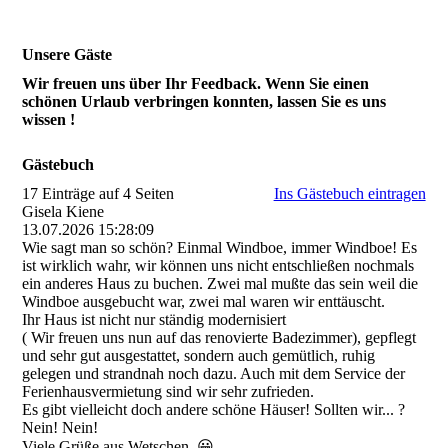
Unsere Gäste
Wir freuen uns über Ihr Feedback. Wenn Sie einen
schönen Urlaub verbringen konnten, lassen Sie es uns
wissen !
Gästebuch
17 Einträge auf 4 Seiten
Ins Gästebuch eintragen
Gisela Kiene
13.07.2026
15:28:09
Wie sagt man so schön? Einmal Windboe, immer Windboe! Es
ist wirklich wahr, wir können uns nicht entschließen nochmals
ein anderes Haus zu buchen. Zwei mal mußte das sein weil die
Windboe ausgebucht war, zwei mal waren wir enttäuscht.
Ihr Haus ist nicht nur ständig modernisiert
( Wir freuen uns nun auf das renovierte Badezimmer), gepflegt
und sehr gut ausgestattet, sondern auch gemütlich, ruhig
gelegen und strandnah noch dazu. Auch mit dem Service der
Ferienhausvermietung sind wir sehr zufrieden.
Es gibt vielleicht doch andere schöne Häuser! Sollten wir... ?
Nein! Nein!
Viele Grüße aus Wetschen. 😀