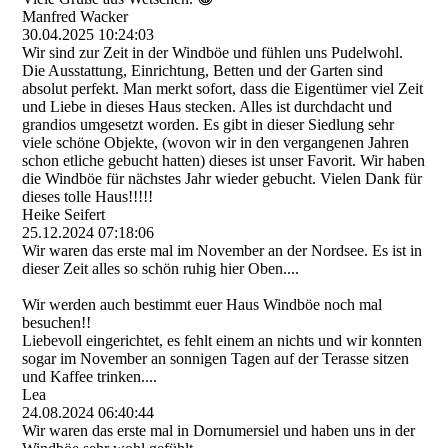
Manfred Wacker
30.04.2025
10:24:03
Wir sind zur Zeit in der Windböe und fühlen uns Pudelwohl.
Die Ausstattung, Einrichtung, Betten und der Garten sind
absolut perfekt. Man merkt sofort, dass die Eigentümer viel Zeit
und Liebe in dieses Haus stecken. Alles ist durchdacht und
grandios umgesetzt worden. Es gibt in dieser Siedlung sehr
viele schöne Objekte, (wovon wir in den vergangenen Jahren
schon etliche gebucht hatten) dieses ist unser Favorit. Wir haben
die Windböe für nächstes Jahr wieder gebucht. Vielen Dank für
dieses tolle Haus!!!!!
Heike Seifert
25.12.2024
07:18:06
Wir waren das erste mal im November an der Nordsee. Es ist in
dieser Zeit alles so schön ruhig hier Oben....
Wir werden auch bestimmt euer Haus Windböe noch mal
besuchen!!
Liebevoll eingerichtet, es fehlt einem an nichts und wir konnten
sogar im November an sonnigen Tagen auf der Terasse sitzen
und Kaffee trinken....
Lea
24.08.2024
06:40:44
Wir waren das erste mal in Dornumersiel und haben uns in der