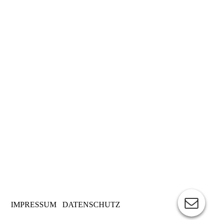
Wohnlandschaft, mit Schlaffunktion, Elektrisch ausfahrbar
Schlafzimmer mit Doppelbett 200 X 180 cm
Schlafzimmer mit Doppelbett 200 X 180 cm
Gäste/Kinderzimmer mit zwei Einzelbetten 90 X 200 cm
IMPRESSUM
DATENSCHUTZ